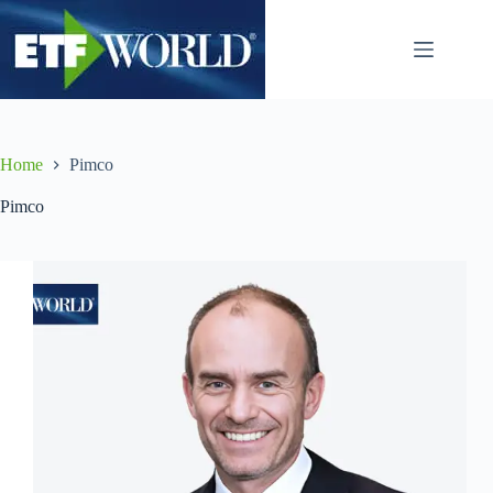
Salta
al
contenuto
Home
Pimco
Pimco