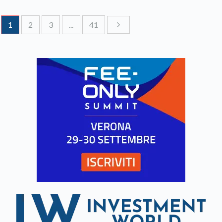
1
2
3
...
41