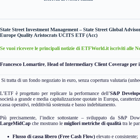
State Street Investment Management – State Street Global Advisor
Europe Quality Aristocrats UCITS ETF (Acc)
Se vuoi ricevere le principali notizie di ETFWorld.it iscriviti alle 
Francesco Lomartire
,
Head of Intermediary Client Coverage per 
Si tratta di un fondo negoziato in euro, senza copertura valutaria (unh
L’ETF è progettato per replicare la performance dell’
S&P Develope
società a grande e media capitalizzazione quotate in Europa, caratteriz
cassa operativi, redditività sostenuta e basso indebitamento.
Più precisamente, l’indice sottostante – sviluppato da S&P Dow 
LargeMidCap
che mostrano le
migliori metriche di qualità
tra le par
Flusso di cassa libero (Free Cash Flow)
elevato e consistente;