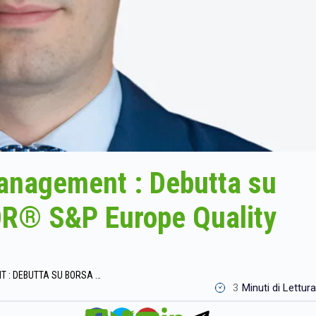
anagement : Debutta su
PDR® S&P Europe Quality
STATE STREET INVESTMENT MANAGEMENT : DEBUTTA SU BORSA ITALIANA IL NUOVO SPDR® S&P EUROPE QUALITY ARISTOCRATS UCITS ETF
3
Minuti di Lettura