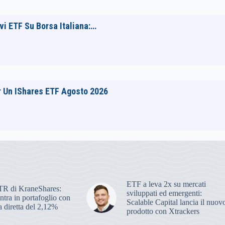
i ETF Su Borsa Italiana:…
r Un IShares ETF Agosto 2026
ETF a leva 2x su mercati
R di KraneShares:
sviluppati ed emergenti:
ra in portafoglio con
Scalable Capital lancia il nuov
 diretta del 2,12%
prodotto con Xtrackers