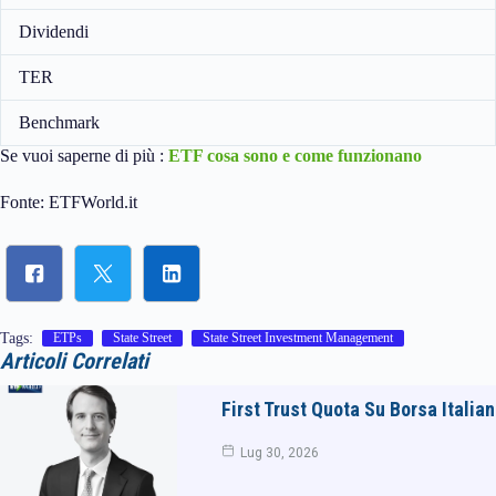
Dividendi
TER
Benchmark
Se vuoi saperne di più :
ETF cosa sono e come funzionano
Fonte: ETFWorld.it
Tags:
ETPs
State Street
State Street Investment Management
Articoli Correlati
First Trust Quota Su Borsa Italia
Lug 30, 2026