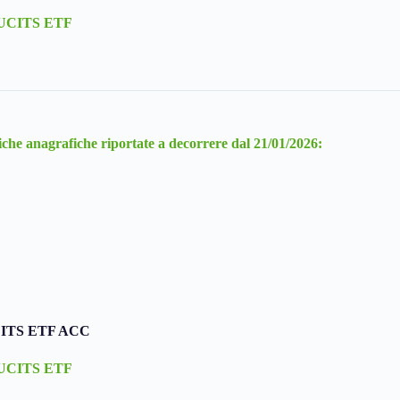
d UCITS ETF
che anagrafiche riportate a decorrere dal 21/01/2026:
CITS ETF ACC
d UCITS ETF