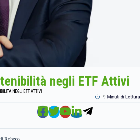
nibilità negli ETF Attivi
ILITÀ NEGLI ETF ATTIVI
9
Minuti di Lettura
F di Robeco