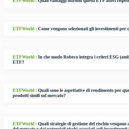
ETFWorld :
Quali vantaggi offrono questi ETF attivi rispett
ETFWorld :
Come vengono selezionati gli investimenti per
ETFWorld :
In che modo Robeco integra i criteri ESG (ambie
ETF?
ETFWorld :
Quali sono le aspettative di rendimento per que
prodotti simili sul mercato?
ETFWorld :
Quali strategie di gestione del rischio vengono a
del mercato e dai potenziali rischi associati agli investimenti