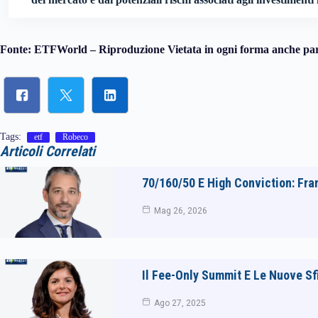
Fonte: ETFWorld – Riproduzione Vietata in ogni forma anche par
Tags:
etf
Robeco
Articoli Correlati
70/160/50 E High Conviction: Fra
Mag 26, 2026
Il Fee-Only Summit E Le Nuove S
Ago 27, 2025