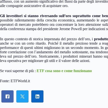
afflusso, con un aumento significativo dei flussi da parte degli investi
alle compagnie assicurative di acquistare oro.
Gli investitori si stanno riversando sull’oro soprattutto come ben
possibile rallentamento della crescita economica, aumentando le aspetta
operatori di mercato potrebbero ora concentrare la loro attenzione sul
della conferenza stampa del presidente Jerome Powell per indicazioni su
In questo contesto di storica impennata del prezzo dell’oro, i
produtto
anche se con un certo ritardo. Poiché il metallo prezioso tende a reagi
performance di questi ultimi migliorano in un secondo momento. In gene
forte correlazione con l’andamento del metallo sottostante, ma tendono
leva sul prezzo dell’oro. Storicamente, i produttori minerari hanno supe
leva operativa per migliorare gli utili e il valore delle azioni.
Se vuoi saperne di più :
ETF cosa sono e come funzionano
Fonte: ETFWorld.it