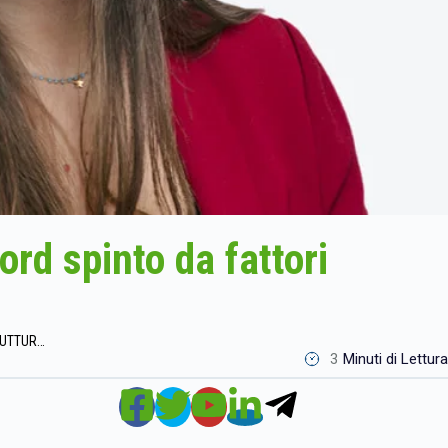
ord spinto da fattori
GLOBAL X ETFS : ORO, UN RECORD SPINTO DA FATTORI STRUTTURALI
3
Minuti di Lettura