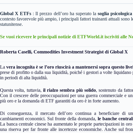
Global X ETFs
: Il prezzo dell’oro ha superato la
soglia psicologica
contesto favorevole più ampio, i principali fattori trainanti attuali sono
statunitense.
Se vuoi ricevere le principali notizie di ETFWorld.it iscriviti alle 
Roberta Caselli, Commodities Investment Strategist di Global X
La
vera incognita è se l’oro riuscirà a mantenersi sopra questo live
prese di profitto o dalla sua liquidità, poiché i gestori a volte liquidan
in periodi di alta liquidità.
Questa volta, tuttavia,
il rialzo sembra più solido
, sostenuto da fatt
Con il crescere delle preoccupazioni per una guerra commerciale e un
più oro e la domanda di ETF garantiti da oro è in forte aumento.
Di conseguenza, il mercato dell’oro continua a beneficiare di un
cambiamenti economici. Sul fronte della domanda,
le banche central
La banca centrale cinese ha aumentato le proprie partecipazioni in oro 
una riserva per far fronte alle incertezze economiche. Anche sul front