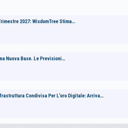
 Trimestre 2027: WisdomTree Stima…
Una Nuova Base. Le Previsioni…
rastruttura Condivisa Per L’oro Digitale: Arriva…