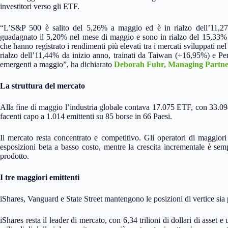
investitori verso gli ETF.
“L’S&P 500 è salito del 5,26% a maggio ed è in rialzo dell’11,27% 
guadagnato il 5,20% nel mese di maggio e sono in rialzo del 15,33%
che hanno registrato i rendimenti più elevati tra i mercati sviluppati n
rialzo dell’11,44% da inizio anno, trainati da Taiwan (+16,95%) e Per
emergenti a maggio”, ha dichiarato
Deborah Fuhr, Managing Partner
La struttura del mercato
Alla fine di maggio l’industria globale contava 17.075 ETF, con 33.094 
facenti capo a 1.014 emittenti su 85 borse in 66 Paesi.
Il mercato resta concentrato e competitivo. Gli operatori di maggiori
esposizioni beta a basso costo, mentre la crescita incrementale è sempr
prodotto.
I tre maggiori emittenti
iShares, Vanguard e State Street mantengono le posizioni di vertice sia p
iShares resta il leader di mercato, con 6,34 trilioni di dollari di asset 