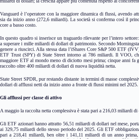
miliardi di dollari; la crescita appare più contenuta rispetto ai concorrent
Vanguard è l’operatore con la maggiore dinamica di flussi, avendo attrat
sia da inizio anno (272,6 miliardi). La società si conferma così il princ
core a basso costo.
In questo quadro si inserisce un traguardo rilevante per l’intero set
a superare i mille miliardi di dollari di patrimonio. Secondo Morningsta
genere a riuscirci. Alla stessa data l’iShares Core S&P 500 ETF (IVV)
ETF Trust (SPY) di State Street intorno ai 786 miliardi. Il VOO, 
maggiore ETF al mondo meno di diciotto mesi prima; cinque anni fa ge
raccolto oltre 400 miliardi di dollari di nuova liquidità netta.
State Street SPDR, pur restando distante in termini di masse complessive
dollari di afflussi netti da inizio anno a fronte di flussi minimi nel 2025.
Gli afflussi per classe di attivo
A maggio la raccolta netta complessiva è stata pari a 216,03 miliardi di dol
Gli ETF azionari hanno attratto 56,51 miliardi di dollari nel mese, porta
ai 329,75 miliardi dello stesso periodo del 2025. Gli ETF obbligaziona
pari a 218,41 miliardi, ben oltre i 141,11 miliardi di un anno prima,