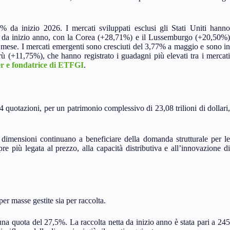
da inizio 2026. I mercati sviluppati esclusi gli Stati Uniti hanno
 da inizio anno, con la Corea (+28,71%) e il Lussemburgo (+20,50%)
el mese. I mercati emergenti sono cresciuti del 3,77% a maggio e sono in
ù (+11,75%), che hanno registrato i guadagni più elevati tra i mercati
 e fondatrice di ETFGI
.
quotazioni, per un patrimonio complessivo di 23,08 trilioni di dollari,
 dimensioni continuano a beneficiare della domanda strutturale per le
e più legata al prezzo, alla capacità distributiva e all’innovazione di
er masse gestite sia per raccolta.
e una quota del 27,5%. La raccolta netta da inizio anno è stata pari a 245