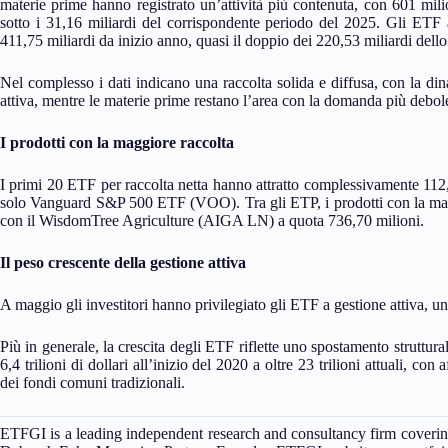
materie prime hanno registrato un’attività più contenuta, con 601 milion
sotto i 31,16 miliardi del corrispondente periodo del 2025. Gli ETF a
411,75 miliardi da inizio anno, quasi il doppio dei 220,53 miliardi dell
Nel complesso i dati indicano una raccolta solida e diffusa, con la di
attiva, mentre le materie prime restano l’area con la domanda più debol
I prodotti con la maggiore raccolta
I primi 20 ETF per raccolta netta hanno attratto complessivamente 112,87
solo Vanguard S&P 500 ETF (VOO). Tra gli ETP, i prodotti con la maggio
con il WisdomTree Agriculture (AIGA LN) a quota 736,70 milioni.
Il peso crescente della gestione attiva
A maggio gli investitori hanno privilegiato gli ETF a gestione attiva, 
Più in generale, la crescita degli ETF riflette uno spostamento struttural
6,4 trilioni di dollari all’inizio del 2020 a oltre 23 trilioni attuali, con 
dei fondi comuni tradizionali.
ETFGI is a leading independent research and consultancy firm coveri