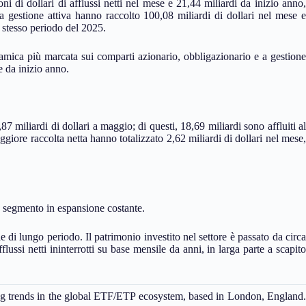
i di dollari di afflussi netti nel mese e 21,44 miliardi da inizio anno,
 gestione attiva hanno raccolto 100,08 miliardi di dollari nel mese e
o stesso periodo del 2025.
namica più marcata sui comparti azionario, obbligazionario e a gestione
e da inizio anno.
 miliardi di dollari a maggio; di questi, 18,69 miliardi sono affluiti al
re raccolta netta hanno totalizzato 2,62 miliardi di dollari nel mese,
un segmento in espansione costante.
e di lungo periodo. Il patrimonio investito nel settore è passato da circa
afflussi netti ininterrotti su base mensile da anni, in larga parte a scapito
ng trends in the global ETF/ETP ecosystem, based in London, England.