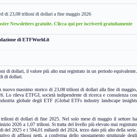
rd di 23,08 trilioni di dollari a fine maggio 2026
Nostre Newsletters gratuite.
Clicca qui per iscriverti gratuitamente
edazione di ETFWorld.it
i di dollari, il valore più alto mai registrato in un periodo equivalente.
i di dollari.
 nuovo massimo storico di 23,08 trilioni di dollari alla fine di maggio,
026. Lo rileva ETFGI, società indipendente di ricerca e consulenza con
industria globale degli ETF (Global ETFs industry landscape insights
rilioni di dollari di fine 2025. Nel solo mese di maggio il settore ha
inizio 2026 a 1,07 trilioni. Si tratta del livello più elevato mai registrato
i del 2025 e i 594,01 miliardi del 2024, terzo dato più alto della serie.
vo di afflussi netti, a conferma dello spostamento strutturale degli