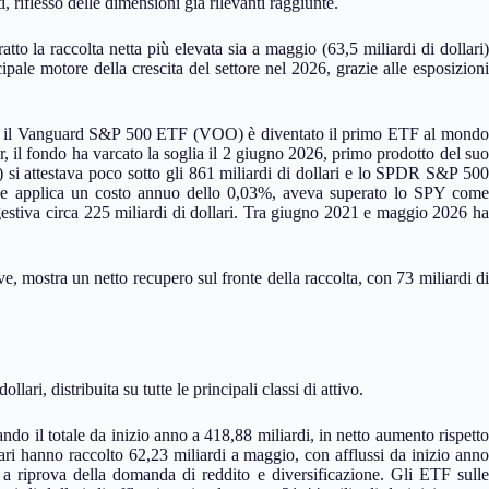
i, riflesso delle dimensioni già rilevanti raggiunte.
to la raccolta netta più elevata sia a maggio (63,5 miliardi di dollari)
ipale motore della crescita del settore nel 2026, grazie alle esposizioni
tore: il Vanguard S&P 500 ETF (VOO) è diventato il primo ETF al mondo
r, il fondo ha varcato la soglia il 2 giugno 2026, primo prodotto del suo
 si attestava poco sotto gli 861 miliardi di dollari e lo SPDR S&P 500
che applica un costo annuo dello 0,03%, aveva superato lo SPY come
stiva circa 225 miliardi di dollari. Tra giugno 2021 e maggio 2026 ha
, mostra un netto recupero sul fronte della raccolta, con 73 miliardi di
lari, distribuita su tutte le principali classi di attivo.
ndo il totale da inizio anno a 418,88 miliardi, in netto aumento rispetto
ri hanno raccolto 62,23 miliardi a maggio, con afflussi da inizio anno
 a riprova della domanda di reddito e diversificazione. Gli ETF sulle