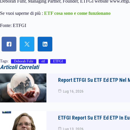
Deborah Fuhr, Managing Partner, Founder, ETFGI website www.etfgi
Se vuoi saperne di più :
ETF cosa sono e come funzionano
Fonte: ETFGI
Tags:
Deborah Fuhr
etf
ETFGI
Articoli Correlati
Report ETFGI Su ETF Ed ETP Nel
Lug 16, 2026
ETFGI Report Su ETF Ed ETP In E
Lug 13, 2026