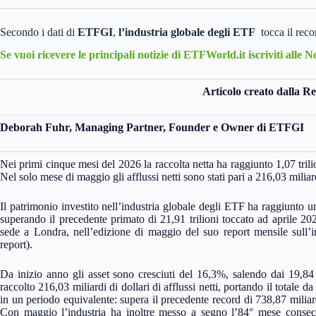
Secondo i dati di
ETFGI
,
l’industria globale degli ETF
tocca il reco
Se vuoi ricevere le principali notizie di ETFWorld.it iscriviti alle 
Articolo creato dalla R
Deborah Fuhr, Managing Partner, Founder e Owner di ETFGI
Nei primi cinque mesi del 2026 la raccolta netta ha raggiunto 1,07 trilion
Nel solo mese di maggio gli afflussi netti sono stati pari a 216,03 miliard
Il patrimonio investito nell’industria globale degli ETF ha raggiunto un
superando il precedente primato di 21,91 trilioni toccato ad aprile 2
sede a Londra, nell’edizione di maggio del suo report mensile sull’
report).
Da inizio anno gli asset sono cresciuti del 16,3%, salendo dai 19,84 t
raccolto 216,03 miliardi di dollari di afflussi netti, portando il totale da 
in un periodo equivalente: supera il precedente record di 738,87 miliard
Con maggio l’industria ha inoltre messo a segno l’84° mese consecuti