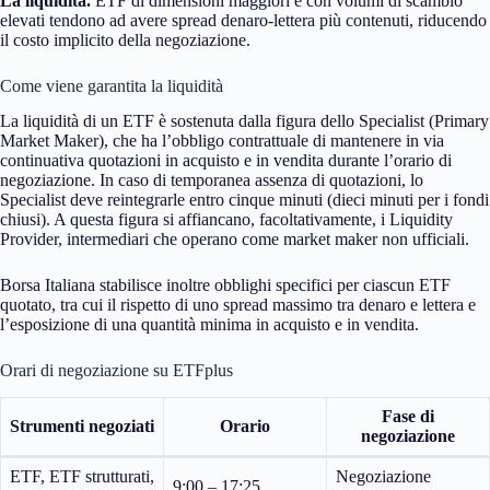
La liquidità.
ETF di dimensioni maggiori e con volumi di scambio
elevati tendono ad avere spread denaro-lettera più contenuti, riducendo
il costo implicito della negoziazione.
Come viene garantita la liquidità
La liquidità di un ETF è sostenuta dalla figura dello Specialist (Primary
Market Maker), che ha l’obbligo contrattuale di mantenere in via
continuativa quotazioni in acquisto e in vendita durante l’orario di
negoziazione. In caso di temporanea assenza di quotazioni, lo
Specialist deve reintegrarle entro cinque minuti (dieci minuti per i fondi
chiusi). A questa figura si affiancano, facoltativamente, i Liquidity
Provider, intermediari che operano come market maker non ufficiali.
Borsa Italiana stabilisce inoltre obblighi specifici per ciascun ETF
quotato, tra cui il rispetto di uno spread massimo tra denaro e lettera e
l’esposizione di una quantità minima in acquisto e in vendita.
Orari di negoziazione su ETFplus
Fase di
Strumenti negoziati
Orario
negoziazione
ETF, ETF strutturati,
Negoziazione
9:00 – 17:25