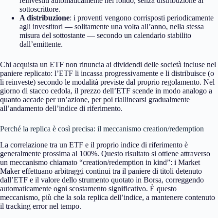
reinvestiti automaticamente nel fondo, senza distribuzione al
sottoscrittore.
A distribuzione
: i proventi vengono corrisposti periodicamente
agli investitori — solitamente una volta all’anno, nella stessa
misura del sottostante — secondo un calendario stabilito
dall’emittente.
Chi acquista un ETF non rinuncia ai dividendi delle società incluse nel
paniere replicato: l’ETF li incassa progressivamente e li distribuisce (o
li reinveste) secondo le modalità previste dal proprio regolamento. Nel
giorno di stacco cedola, il prezzo dell’ETF scende in modo analogo a
quanto accade per un’azione, per poi riallinearsi gradualmente
all’andamento dell’indice di riferimento.
Perché la replica è così precisa: il meccanismo creation/redemption
La correlazione tra un ETF e il proprio indice di riferimento è
generalmente prossima al 100%. Questo risultato si ottiene attraverso
un meccanismo chiamato “creation/redemption in kind”: i Market
Maker effettuano arbitraggi continui tra il paniere di titoli detenuto
dall’ETF e il valore dello strumento quotato in Borsa, correggendo
automaticamente ogni scostamento significativo. È questo
meccanismo, più che la sola replica dell’indice, a mantenere contenuto
il tracking error nel tempo.