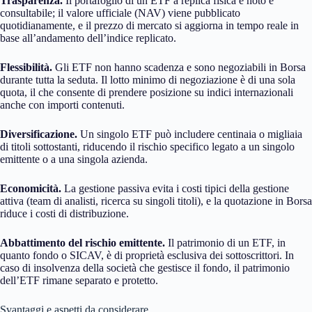
Trasparenza.
Il portafoglio di un ETF a replica fisica è noto e
consultabile; il valore ufficiale (NAV) viene pubblicato
quotidianamente, e il prezzo di mercato si aggiorna in tempo reale in
base all’andamento dell’indice replicato.
Flessibilità.
Gli ETF non hanno scadenza e sono negoziabili in Borsa
durante tutta la seduta. Il lotto minimo di negoziazione è di una sola
quota, il che consente di prendere posizione su indici internazionali
anche con importi contenuti.
Diversificazione.
Un singolo ETF può includere centinaia o migliaia
di titoli sottostanti, riducendo il rischio specifico legato a un singolo
emittente o a una singola azienda.
Economicità.
La gestione passiva evita i costi tipici della gestione
attiva (team di analisti, ricerca su singoli titoli), e la quotazione in Borsa
riduce i costi di distribuzione.
Abbattimento del rischio emittente.
Il patrimonio di un ETF, in
quanto fondo o SICAV, è di proprietà esclusiva dei sottoscrittori. In
caso di insolvenza della società che gestisce il fondo, il patrimonio
dell’ETF rimane separato e protetto.
Svantaggi e aspetti da considerare