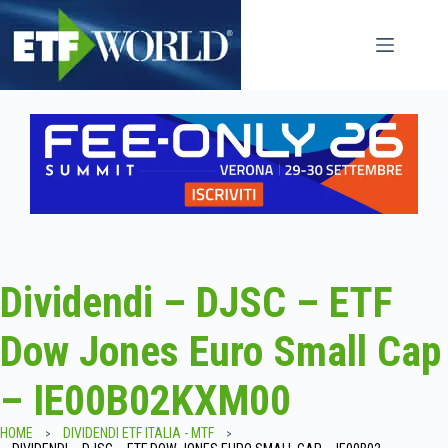
Salta
al
contenuto
Dividendi – DJSC – ETF
Dow Jones Euro Small Cap
– IE00B02KXM00
HOME
DIVIDENDI ETF ITALIA - MTF