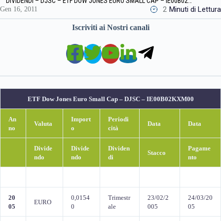
DIVIDENDI – DJSC – ETF DOW JONES EURO SMALL CAP – IE00B02KXM00
2
Minuti di Lettura
Gen 16, 2011
Iscriviti ai Nostri canali
ETF Dow Jones Euro Small Cap – DJSC – IE00B02KXM00
An
Import
Periodi
Valuta
Data
Data
no
o
cità
Divide
Divide
Dividen
Pagame
Stacco
ndo
ndo
di
nto
20
0,0154
Trimestr
23/02/2
24/03/20
EURO
05
0
ale
005
05