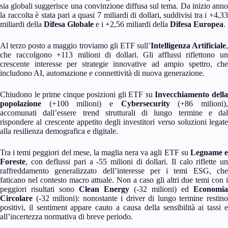
sia globali suggerisce una convinzione diffusa sul tema. Da inizio anno
la raccolta è stata pari a quasi 7 miliardi di dollari, suddivisi tra i +4,33
miliardi della
Difesa Globale
e i +2,56 miliardi della
Difesa Europea
.
Al terzo posto a maggio troviamo gli ETF sull’
Intelligenza Artificiale
che raccolgono +113 milioni di dollari. Gli afflussi riflettono un
crescente interesse per strategie innovative ad ampio spettro, che
includono AI, automazione e connettività di nuova generazione.
Chiudono le prime cinque posizioni gli ETF su
Invecchiamento dell
popolazione
(+100 milioni) e
Cybersecurity
(+86 milioni)
accomunati dall’essere trend strutturali di lungo termine e dal
rispondere al crescente appetito degli investitori verso soluzioni legate
alla resilienza demografica e digitale.
Tra i temi peggiori del mese, la maglia nera va agli ETF su
Legname 
Foreste
, con deflussi pari a -55 milioni di dollari. Il calo riflette un
raffreddamento generalizzato dell’interesse per i temi ESG, che
faticano nel contesto macro attuale. Non a caso gli altri due temi con i
peggiori risultati sono
Clean Energy
(-32 milioni) ed
Economia
Circolare
(-32 milioni): nonostante i driver di lungo termine restino
positivi, il sentiment appare cauto a causa della sensibilità ai tassi e
all’incertezza normativa di breve periodo.