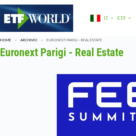
Salta
al
contenuto
IT
ETF
HOME
ARCHIVIO
EURONEXT PARIGI – REAL ESTATE
Euronext Parigi - Real Estate