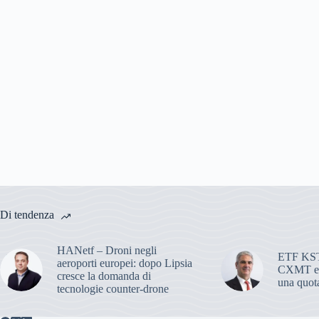
Di tendenza
HANetf – Droni negli
ETF KST
aeroporti europei: dopo Lipsia
CXMT ent
cresce la domanda di
una quota
tecnologie counter-drone