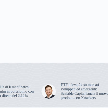
ETF a leva 2x su mercati
R di KraneShares:
sviluppati ed emergenti:
ra in portafoglio con
Scalable Capital lancia il nuov
 diretta del 2,12%
prodotto con Xtrackers