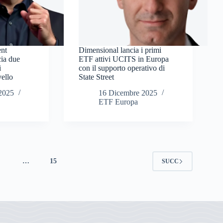
ent
Dimensional lancia i primi
ia due
ETF attivi UCITS in Europa
i
con il supporto operativo di
vello
State Street
2025
16 Dicembre 2025
ETF Europa
4
…
15
SUCC