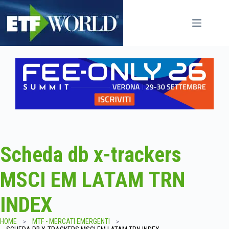
Salta
al
contenuto
Scheda db x-trackers
MSCI EM LATAM TRN
INDEX
HOME
MTF - MERCATI EMERGENTI