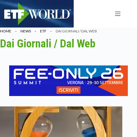
Salta
al
contenuto
HOME
NEWS
ETF
DAI GIORNALI / DAL WEB
Dai Giornali / Dal Web