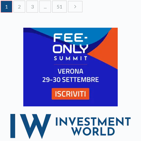
1
2
3
...
51