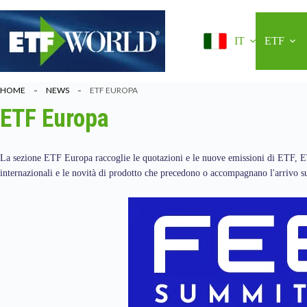
Salta
al
contenuto
IT
ETF
HOME
NEWS
ETF EUROPA
ETF Europa
La sezione ETF Europa raccoglie le quotazioni e le nuove emissioni di ETF, 
internazionali e le novità di prodotto che precedono o accompagnano l'arrivo su 