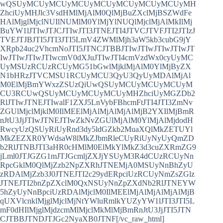
wQSUyMCUyMCUyMCUyMCUyMCUyMCUyMCUyMH
ZhciUyMHJlc3VsdHMlMjAlM0QlMjBuZXclMjBSZWdFe
HAlMjglMjclNUIlNUMlM0YlMjYlNUQlMjclMjAlMkIlMj
BuYW1lJTIwJTJCJTIwJTI3JTNEJTI4JTVCJTVFJTI2JTIzJ
TVEJTJBJTI5JTI3JTI5LmV4ZWMlMjh3aW5kb3cubG9jY
XRpb24uc2VhcmNoJTI5JTNCJTBBJTIwJTIwJTIwJTIwJT
IwJTIwJTIwJTIwcmV0dXJuJTIwJTI4cmVzdWx0cyUyMC
UyMSUzRCUzRCUyMG51bGwlMjklMjAlM0YlMjByZX
N1bHRzJTVCMSU1RCUyMCU3QyU3QyUyMDAlMjAl
M0ElMjBmYWxzZSUzQiUwQSUyMCUyMCUyMCUyM
CU3RCUwQSUyMCUyMCUyMCUyMHZhciUyMGZDb2
RlJTIwJTNEJTIwalF1ZXJ5LnVybFBhcmFtJTI4JTI3ZmNv
ZGUlMjclMjklM0IlMEElMjAlMjAlMjAlMjB2YXIlMjBmR
nJtU3JjJTIwJTNEJTIwZkNvZGUlMjAlM0YlMjAlMjdodH
RwcyUzQSUyRiUyRnd3dy5ldGZkb2MuaXQlMkZETUYl
MkZEZXR0YWdsaW8lMkZJbmRleCUyRiUyNyUyQmZD
b2RlJTNBJTI3aHR0cHMlM0ElMkYlMkZ3d3cuZXRmZG9
jLml0JTJGZG1mJTJGcmljZXJjYSUyM3R4dCUzRCUyNn
RpcGklM0QlMjZzb2NpZXRhJTNEMjA0MSUyNnBhZyU
zRDAlMjZzb3J0JTNEJTI2c29ydERpciUzRCUyNmZsZGlz
JTNEJTI2bnZpZXclM0QxNSUyNnZpZXdNb2RlJTNEYW
5hZyUyNnBpciUzRDAlMjclM0IlMEElMjAlMjAlMjAlMjB
qUXVlcnklMjglMjclMjNtYWluRmlkYUZyYW1lJTI3JTI5L
mF0dHIlMjglMjdzcmMlMjclMkMlMjBmRnJtU3JjJTI5JTN
CJTBBJTNDJTJGc2NyaXB0JTNF[/vc_raw_html]