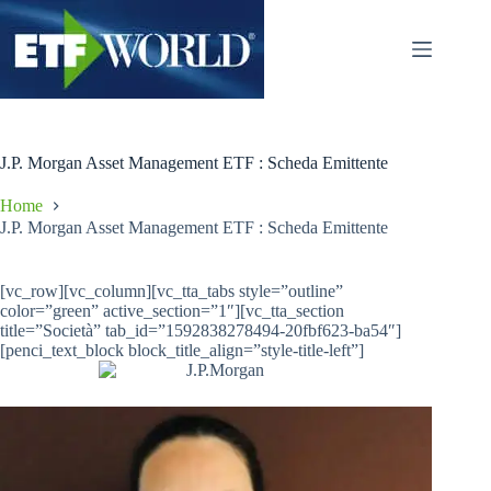
Salta
al
contenuto
J.P. Morgan Asset Management ETF : Scheda Emittente
Home
J.P. Morgan Asset Management ETF : Scheda Emittente
[vc_row][vc_column][vc_tta_tabs style=”outline”
color=”green” active_section=”1″][vc_tta_section
title=”Società” tab_id=”1592838278494-20fbf623-ba54″]
[penci_text_block block_title_align=”style-title-left”]