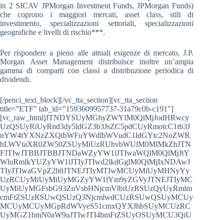
in 2 SICAV JPMorgan Investment Funds, JPMorgan Funds)
che coprono i maggiori mercati, asset class, stili di
investimento, specializzazioni settoriali, specializzazioni
geografiche e livelli di rischio***.
Per rispondere a pieno alle attuali esigenze di mercato, J.P.
Morgan Asset Management distribuisce inoltre un’ampia
gamma di comparti con classi a distribuzione periodica di
dividendi.
[/penci_text_block][/vc_tta_section][vc_tta_section
title=”ETF” tab_id=”1593609957737-31a79c0b-c191″]
[vc_raw_html]JTNDYSUyMGhyZWYlM0QlMjJodHRwcy
UzQSUyRiUyRnd3dy5ldGZ3b3JsZC5pdCUyRmotcC1tb3J
nYW4tYXNzZXQtbWFuYWdlbWVudC1ldGYtc2NoZWR
hLWVtaXR0ZW50ZSUyMiUzRUhvbWUlM0MlMkZhJTN
FJTIwJTBBJTBBJTNDaWZyYW1lJTIwaWQlM0QlMjJtY
WluRmlkYUZyYW1lJTIyJTIwd2lkdGglM0QlMjIxNDAwJ
TIyJTIwaGVpZ2h0JTNEJTIyMTIwMCUyMiUyMHNyYy
UzRCUyMiUyMiUyMGZyYW1lYm9yZGVyJTNEJTIyMC
UyMiUyMGFsbG93ZnVsbHNjcmVlbiUzRSUzQyUyRmlm
cmFtZSUzRSUwQSUzQ3NjcmlwdCUzRSUwQSUyMCUy
MCUyMCUyMGpRdWVyeS51cmxQYXJhbSUyMCUzRC
UyMGZ1bmN0aW9uJTIwJTI4bmFtZSUyOSUyMCU3QiU