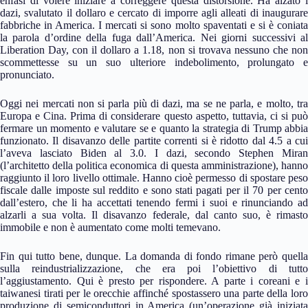
enfasi di volere iniziare a correggere questa distorsione. Ha alzato i
dazi, svalutato il dollaro e cercato di imporre agli alleati di inaugurare
fabbriche in America. I mercati si sono molto spaventati e si è coniata
la parola d’ordine della fuga dall’America. Nei giorni successivi al
Liberation Day, con il dollaro a 1.18, non si trovava nessuno che non
scommettesse su un suo ulteriore indebolimento, prolungato e
pronunciato.
Oggi nei mercati non si parla più di dazi, ma se ne parla, e molto, tra
Europa e Cina. Prima di considerare questo aspetto, tuttavia, ci si può
fermare un momento e valutare se e quanto la strategia di Trump abbia
funzionato. Il disavanzo delle partite correnti si è ridotto dal 4.5 a cui
l’aveva lasciato Biden al 3.0. I dazi, secondo Stephen Miran
(l’architetto della politica economica di questa amministrazione), hanno
raggiunto il loro livello ottimale. Hanno cioè permesso di spostare peso
fiscale dalle imposte sul reddito e sono stati pagati per il 70 per cento
dall’estero, che li ha accettati tenendo fermi i suoi e rinunciando ad
alzarli a sua volta. Il disavanzo federale, dal canto suo, è rimasto
immobile e non è aumentato come molti temevano.
Fin qui tutto bene, dunque. La domanda di fondo rimane però quella
sulla reindustrializzazione, che era poi l’obiettivo di tutto
l’aggiustamento. Qui è presto per rispondere. A parte i coreani e i
taiwanesi tirati per le orecchie affinché spostassero una parte della loro
produzione di semiconduttori in America (un’operazione già iniziata