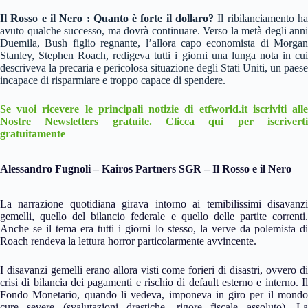
Il Rosso e il Nero :
Quanto è forte il dollaro?
Il ribilanciamento h
avuto qualche successo, ma dovrà continuare. Verso la metà degli anni
Duemila, Bush figlio regnante, l’allora capo economista di Morgan
Stanley, Stephen Roach, redigeva tutti i giorni una lunga nota in cui
descriveva la precaria e pericolosa situazione degli Stati Uniti, un paese
incapace di risparmiare e troppo capace di spendere.
Se vuoi ricevere le principali notizie di etfworld.it iscriviti alle
Nostre Newsletters gratuite. Clicca qui per iscriverti
gratuitamente
Alessandro Fugnoli – Kairos Partners SGR – Il Rosso e il Nero
La narrazione quotidiana girava intorno ai temibilissimi disavanzi
gemelli, quello del bilancio federale e quello delle partite correnti.
Anche se il tema era tutti i giorni lo stesso, la verve da polemista di
Roach rendeva la lettura horror particolarmente avvincente.
I disavanzi gemelli erano allora visti come forieri di disastri, ovvero di
crisi di bilancia dei pagamenti e rischio di default esterno e interno. Il
Fondo Monetario, quando li vedeva, imponeva in giro per il mondo
cure severe (svalutazioni drastiche, rigore fiscale assoluto). La