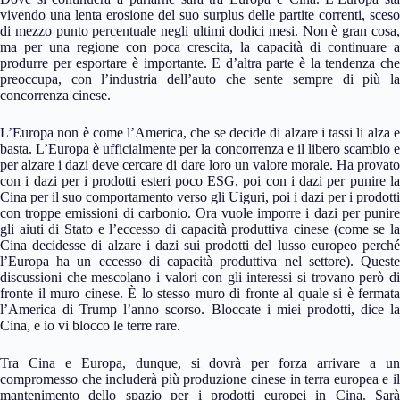
vivendo una lenta erosione del suo surplus delle partite correnti, sceso
di mezzo punto percentuale negli ultimi dodici mesi. Non è gran cosa,
ma per una regione con poca crescita, la capacità di continuare a
produrre per esportare è importante. E d’altra parte è la tendenza che
preoccupa, con l’industria dell’auto che sente sempre di più la
concorrenza cinese.
L’Europa non è come l’America, che se decide di alzare i tassi li alza e
basta. L’Europa è ufficialmente per la concorrenza e il libero scambio e
per alzare i dazi deve cercare di dare loro un valore morale. Ha provato
con i dazi per i prodotti esteri poco ESG, poi con i dazi per punire la
Cina per il suo comportamento verso gli Uiguri, poi i dazi per i prodotti
con troppe emissioni di carbonio. Ora vuole imporre i dazi per punire
gli aiuti di Stato e l’eccesso di capacità produttiva cinese (come se la
Cina decidesse di alzare i dazi sui prodotti del lusso europeo perché
l’Europa ha un eccesso di capacità produttiva nel settore). Queste
discussioni che mescolano i valori con gli interessi si trovano però di
fronte il muro cinese. È lo stesso muro di fronte al quale si è fermata
l’America di Trump l’anno scorso. Bloccate i miei prodotti, dice la
Cina, e io vi blocco le terre rare.
Tra Cina e Europa, dunque, si dovrà per forza arrivare a un
compromesso che includerà più produzione cinese in terra europea e il
mantenimento dello spazio per i prodotti europei in Cina. Sarà