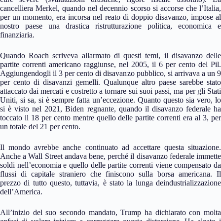
cancelliera Merkel, quando nel decennio scorso si accorse che l’Italia,
per un momento, era incorsa nel reato di doppio disavanzo, impose al
nostro paese una drastica ristrutturazione politica, economica e
finanziaria.
Quando Roach scriveva allarmato di questi temi, il disavanzo delle
partite correnti americano raggiunse, nel 2005, il 6 per cento del Pil.
Aggiungendogli il 3 per cento di disavanzo pubblico, si arrivava a un 9
per cento di disavanzi gemelli. Qualunque altro paese sarebbe stato
attaccato dai mercati e costretto a tornare sui suoi passi, ma per gli Stati
Uniti, si sa, si è sempre fatta un’eccezione. Quanto questo sia vero, lo
si è visto nel 2021, Biden regnante, quando il disavanzo federale ha
toccato il 18 per cento mentre quello delle partite correnti era al 3, per
un totale del 21 per cento.
Il mondo avrebbe anche continuato ad accettare questa situazione.
Anche a Wall Street andava bene, perché il disavanzo federale immette
soldi nell’economia e quello delle partite correnti viene compensato da
flussi di capitale straniero che finiscono sulla borsa americana. Il
prezzo di tutto questo, tuttavia, è stato la lunga deindustrializzazione
dell’America.
All’inizio del suo secondo mandato, Trump ha dichiarato con molta