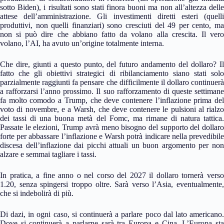
sotto Biden), i risultati sono stati finora buoni ma non all’altezza delle
attese dell’amministrazione. Gli investimenti diretti esteri (quelli
produttivi, non quelli finanziari) sono cresciuti del 49 per cento, ma
non si può dire che abbiano fatto da volano alla crescita. Il vero
volano, l’AI, ha avuto un’origine totalmente interna.
Che dire, giunti a questo punto, del futuro andamento del dollaro? Il
fatto che gli obiettivi strategici di ribilanciamento siano stati solo
parzialmente raggiunti fa pensare che difficilmente il dollaro continuerà
a rafforzarsi l’anno prossimo. Il suo rafforzamento di queste settimane
fa molto comodo a Trump, che deve contenere l’inflazione prima del
voto di novembre, e a Warsh, che deve contenere le pulsioni al rialzo
dei tassi di una buona metà del Fomc, ma rimane di natura tattica.
Passate le elezioni, Trump avrà meno bisogno del supporto del dollaro
forte per abbassare l’inflazione e Warsh potrà indicare nella prevedibile
discesa dell’inflazione dai picchi attuali un buon argomento per non
alzare e semmai tagliare i tassi.
In pratica, a fine anno o nel corso del 2027 il dollaro tornerà verso
1.20, senza spingersi troppo oltre. Sarà verso l’Asia, eventualmente,
che si indebolirà di più.
Di dazi, in ogni caso, si continuerà a parlare poco dal lato americano.
Dove si continuerà a parlarne sarà tra Europa e Cina. L’Europa sta