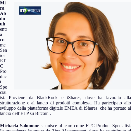
Mi
ra
Ab
do
uh
entr
a
co
me
Sen
ior
ET
C
Pro
duc
t
Spe
cial
ist. Proviene da BlackRock e iShares, dove ha lavorato alla
strutturazione e al lancio di prodotti complessi. Ha partecipato allo
sviluppo della piattaforma digitale EMEA di iShares, che ha portato al
lancio dell’ETP su Bitcoin .
Michaela Salomone
si unisce al team come ETC Product Specialist
In precedenza lavorava da Zipa Management, dove ha contribuito al