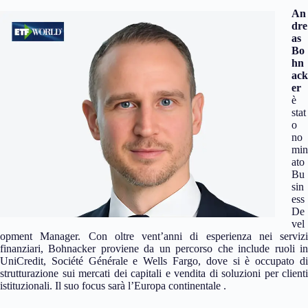
An
dre
as
Bo
hn
ack
er
è
stat
o
no
min
ato
Bu
sin
ess
De
vel
opment Manager. Con oltre vent’anni di esperienza nei servizi
finanziari, Bohnacker proviene da un percorso che include ruoli in
UniCredit, Société Générale e Wells Fargo, dove si è occupato di
strutturazione sui mercati dei capitali e vendita di soluzioni per clienti
istituzionali. Il suo focus sarà l’Europa continentale .