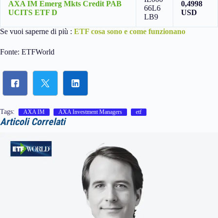
AXA IM Emerg Mkts Credit PAB
0,4998
66L6
UCITS ETF D
USD
LB9
Se vuoi saperne di più :
ETF cosa sono e come funzionano
Fonte: ETFWorld
Tags:
AXA IM
AXA Investment Managers
etf
Articoli Correlati