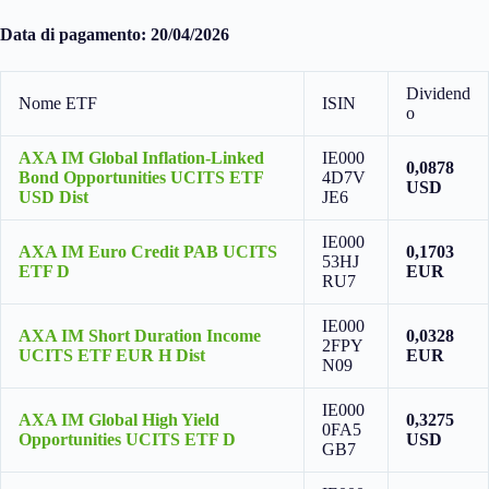
Data di pagamento: 20/04/2026
Dividend
Nome ETF
ISIN
o
AXA IM Global Inflation-Linked
IE000
0,0878
Bond Opportunities UCITS ETF
4D7V
USD
USD Dist
JE6
IE000
AXA IM Euro Credit PAB UCITS
0,1703
53HJ
ETF D
EUR
RU7
IE000
AXA IM Short Duration Income
0,0328
2FPY
UCITS ETF EUR H Dist
EUR
N09
IE000
AXA IM Global High Yield
0,3275
0FA5
Opportunities UCITS ETF D
USD
GB7