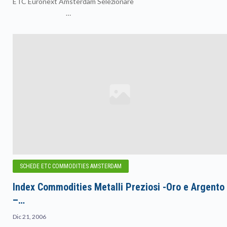
ETC Euronext Amsterdam Selezionare
…
SCHEDE ETC COMMODITIES AMSTERDAM
Index Commodities Metalli Preziosi -Oro e Argento
–…
Dic 21, 2006