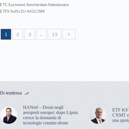
ETC Euronext Amsterdam Selezionare
ETFS Softs DJ-AIGCISM
1
2
3
...
13
Di tendenza
HANetf – Droni negli
ETF KST
aeroporti europei: dopo Lipsia
CXMT ent
cresce la domanda di
una quota
tecnologie counter-drone