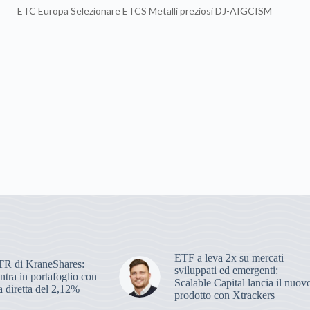
ETC Europa Selezionare ETCS Metalli preziosi DJ-AIGCISM
ETF a leva 2x su mercati
R di KraneShares:
sviluppati ed emergenti:
ra in portafoglio con
Scalable Capital lancia il nuov
 diretta del 2,12%
prodotto con Xtrackers