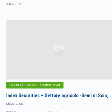
AIGCISM
SCHEDE ETC COMMODITIES AMSTERDAM
Index Securities – Settore agricolo -Semi di Soia,…
Dic 21, 2006