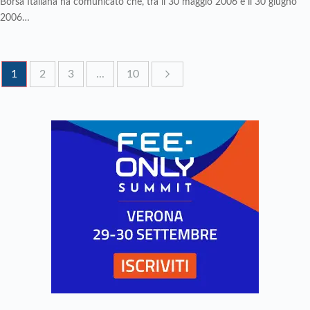
Borsa Italiana ha comunicato che, tra il 30 maggio 2006 e il 30 giugno
2006…
1
2
3
...
10