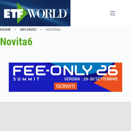
Salta
al
contenuto
HOME
ARCHIVIO
NOVITA6
Novita6