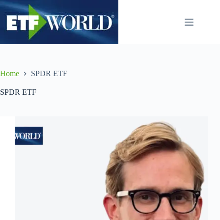
Salta
al
contenuto
Home
SPDR ETF
SPDR ETF