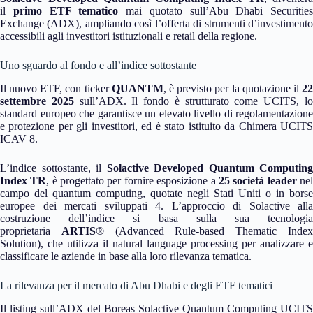
il
primo ETF tematico
mai quotato sull’Abu Dhabi Securities
Exchange (ADX), ampliando così l’offerta di strumenti d’investimento
accessibili agli investitori istituzionali e retail della regione.
Uno sguardo al fondo e all’indice sottostante
Il nuovo ETF, con ticker
QUANTM
, è previsto per la quotazione il
2
settembre 2025
sull’ADX. Il fondo è strutturato come UCITS, l
standard europeo che garantisce un elevato livello di regolamentazione
e protezione per gli investitori, ed è stato istituito da Chimera UCITS
ICAV
8
.
L’indice sottostante, il
Solactive Developed Quantum Computing
Index TR
, è progettato per fornire esposizione a
25 società leader
ne
campo del quantum computing, quotate negli Stati Uniti o in borse
europee dei mercati sviluppati
4
. L’approccio di Solactive alla
costruzione dell’indice si basa sulla sua tecnologia
proprietaria
ARTIS®
(Advanced Rule-based Thematic Inde
Solution), che utilizza il natural language processing per analizzare e
classificare le aziende in base alla loro rilevanza tematica.
La rilevanza per il mercato di Abu Dhabi e degli ETF tematici
Il listing sull’ADX del Boreas Solactive Quantum Computing UCITS