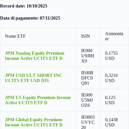
Record date: 10/10/2025
Data di pagamento: 07/11/2025
Ammonta
Nome ETF
ISIN
re
IE000
JPM Nasdaq Equity Premium
0,1755
U9J8H
Income Active UCITS ETF D
USD
X9
IE00B
JPM USD ULT SHORT INC
0,3216
DFC6
UCITS ETF USD DIS
USD
Q91
IE000
JPM US Equity Premium Income
0,125
U5MJ
Active UCITS ETF D
USD
OZ6
IE0003
JPM Global Equity Premium
0,1438
UVYC
Income Active UCITS ETF D
USD
20