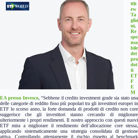
tth
ew
Ta
glia
ni,
Re
spo
nsa
bile
dei
pro
dot
ti
ET
F
E
M
EA presso Invesco
, “Sebbene il credito investment grade sia stato un
delle categorie di reddito fisso più popolari tra gli investitori europei in
ETF lo scorso anno, la forte domanda di prodotti di credito non core
suggerisce che gli investitori stanno cercando di migliorare
ulteriormente i propri rendimenti. Il nostro approccio con questi nuovi
ETF mira a migliorare il rendimento dell’allocazione core stessa,
applicando sistematicamente una strategia consolidata di gestione
attiva. Controllando attentamente il rischio rispetto al benchmark