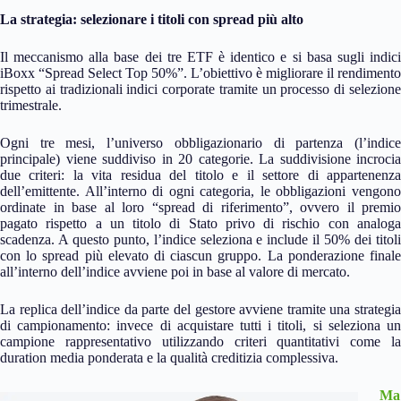
La strategia: selezionare i titoli con spread più alto
Il meccanismo alla base dei tre ETF è identico e si basa sugli indici
iBoxx “Spread Select Top 50%”. L’obiettivo è migliorare il rendimento
rispetto ai tradizionali indici corporate tramite un processo di selezione
trimestrale.
Ogni tre mesi, l’universo obbligazionario di partenza (l’indice
principale) viene suddiviso in 20 categorie. La suddivisione incrocia
due criteri: la vita residua del titolo e il settore di appartenenza
dell’emittente. All’interno di ogni categoria, le obbligazioni vengono
ordinate in base al loro “spread di riferimento”, ovvero il premio
pagato rispetto a un titolo di Stato privo di rischio con analoga
scadenza. A questo punto, l’indice seleziona e include il 50% dei titoli
con lo spread più elevato di ciascun gruppo. La ponderazione finale
all’interno dell’indice avviene poi in base al valore di mercato.
La replica dell’indice da parte del gestore avviene tramite una strategia
di campionamento: invece di acquistare tutti i titoli, si seleziona un
campione rappresentativo utilizzando criteri quantitativi come la
duration media ponderata e la qualità creditizia complessiva.
Ma