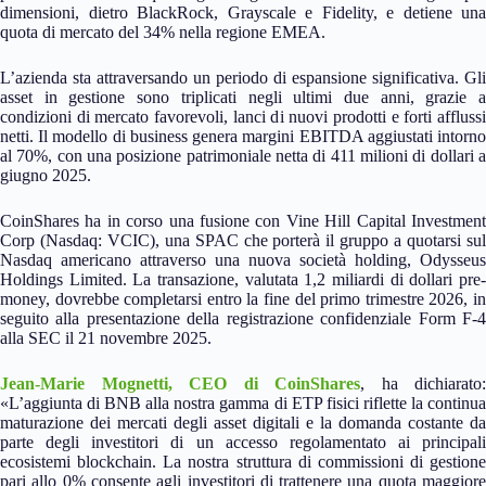
dimensioni, dietro BlackRock, Grayscale e Fidelity, e detiene una
quota di mercato del 34% nella regione EMEA.
L’azienda sta attraversando un periodo di espansione significativa. Gli
asset in gestione sono triplicati negli ultimi due anni, grazie a
condizioni di mercato favorevoli, lanci di nuovi prodotti e forti afflussi
netti. Il modello di business genera margini EBITDA aggiustati intorno
al 70%, con una posizione patrimoniale netta di 411 milioni di dollari a
giugno 2025.
CoinShares ha in corso una fusione con Vine Hill Capital Investment
Corp (Nasdaq: VCIC), una SPAC che porterà il gruppo a quotarsi sul
Nasdaq americano attraverso una nuova società holding, Odysseus
Holdings Limited. La transazione, valutata 1,2 miliardi di dollari pre-
money, dovrebbe completarsi entro la fine del primo trimestre 2026, in
seguito alla presentazione della registrazione confidenziale Form F-4
alla SEC il 21 novembre 2025.
Jean-Marie Mognetti, CEO di CoinShares
, ha dichiarato:
«L’aggiunta di BNB alla nostra gamma di ETP fisici riflette la continua
maturazione dei mercati degli asset digitali e la domanda costante da
parte degli investitori di un accesso regolamentato ai principali
ecosistemi blockchain. La nostra struttura di commissioni di gestione
pari allo 0% consente agli investitori di trattenere una quota maggiore