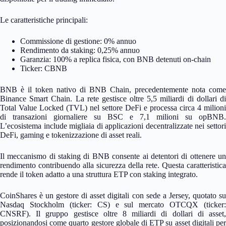
Le caratteristiche principali:
Commissione di gestione: 0% annuo
Rendimento da staking: 0,25% annuo
Garanzia: 100% a replica fisica, con BNB detenuti on-chain
Ticker: CBNB
BNB è il token nativo di BNB Chain, precedentemente nota come
Binance Smart Chain. La rete gestisce oltre 5,5 miliardi di dollari di
Total Value Locked (TVL) nel settore DeFi e processa circa 4 milioni
di transazioni giornaliere su BSC e 7,1 milioni su opBNB.
L’ecosistema include migliaia di applicazioni decentralizzate nei settori
DeFi, gaming e tokenizzazione di asset reali.
Il meccanismo di staking di BNB consente ai detentori di ottenere un
rendimento contribuendo alla sicurezza della rete. Questa caratteristica
rende il token adatto a una struttura ETP con staking integrato.
CoinShares è un gestore di asset digitali con sede a Jersey, quotato su
Nasdaq Stockholm (ticker: CS) e sul mercato OTCQX (ticker:
CNSRF). Il gruppo gestisce oltre 8 miliardi di dollari di asset,
posizionandosi come quarto gestore globale di ETP su asset digitali per