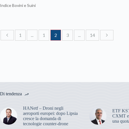
Indice Bovini e Suini
1
...
1
2
3
...
14
Di tendenza
HANetf – Droni negli
ETF KST
aeroporti europei: dopo Lipsia
CXMT ent
cresce la domanda di
una quota
tecnologie counter-drone