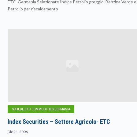
ETC Germania Selezionare Indice Petrolio greggio, Benzina Verde e
Petrolio per riscaldamento
SCHEDE ETC COMMODITIES GERMANIA
Index Securities – Settore Agricolo- ETC
Dic 21, 2006