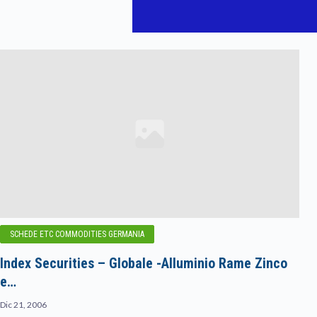
SCHEDE ETC COMMODITIES GERMANIA
Index Securities – Globale -Alluminio Rame Zinco
e…
Dic 21, 2006