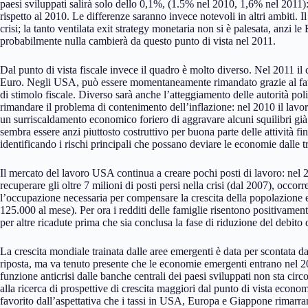
paesi sviluppati salirà solo dello 0,1%, (1.5% nel 2010, 1,6% nel 2011):
rispetto al 2010. Le differenze saranno invece notevoli in altri ambiti. Il
crisi; la tanto ventilata exit strategy monetaria non si è palesata, anzi l
probabilmente nulla cambierà da questo punto di vista nel 2011.
Dal punto di vista fiscale invece il quadro è molto diverso. Nel 2011 i
Euro. Negli USA, può essere momentaneamente rimandato grazie al fatto
di stimolo fiscale. Diverso sarà anche l’atteggiamento delle autorità po
rimandare il problema di contenimento dell’inflazione: nel 2010 il lavor
un surriscaldamento economico foriero di aggravare alcuni squilibri gi
sembra essere anzi piuttosto costruttivo per buona parte delle attività fi
identificando i rischi principali che possano deviare le economie dalle t
Il mercato del lavoro USA continua a creare pochi posti di lavoro: nel 2
recuperare gli oltre 7 milioni di posti persi nella crisi (dal 2007), occo
l’occupazione necessaria per compensare la crescita della popolazione e 
125.000 al mese). Per ora i redditi delle famiglie risentono positivament
per altre ricadute prima che sia conclusa la fase di riduzione del debit
La crescita mondiale trainata dalle aree emergenti è data per scontata da 
riposta, ma va tenuto presente che le economie emergenti entrano nel 201
funzione anticrisi dalle banche centrali dei paesi sviluppati non sta cir
alla ricerca di prospettive di crescita maggiori dal punto di vista econo
favorito dall’aspettativa che i tassi in USA, Europa e Giappone rimar