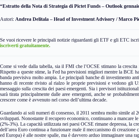
“Estratto della Nota di Strategia di Pictet Funds –
Outlook gennai
Autori:
Andrea Delitala – Head of Investment Advisory / Marco Pi
Se vuoi ricevere le principali notizie riguardanti gli ETF e gli ETC iscri
iscriverti gratuitamente.
Come si vede dalla tabella, sia il FMI che l’OCSE stimano la crescita 
Rispetto a queste stime, la Fed ha previsioni migliori mentre la BCE h
banda previsiva molto ampia. Le principali banche di investimento an
hanno di recente rivisto al rialzo le proprie previsioni e vedono gli
messaggio sulla crescita dei paesi emergenti. Sia i previsori istituzion
sarà tirata principalmente dalle aree emergenti, anche se probabilment
crescere come è avvenuto nel corso dell’ultima decade.
Guardando ai soli numeri di consenso, il 2011 sembra molto simile al 201
sviluppati. Nonostante il recupero economico, continuano a mancare le c
(2%-3%). La capacità utilizzata nei paesi OCSE rimane depressa, la crea
dell’area Euro continua a funzionare male il meccanismo di creazione c
ed Europa) è alle nostre spalle, ma è davvero arduo immaginare una rapid