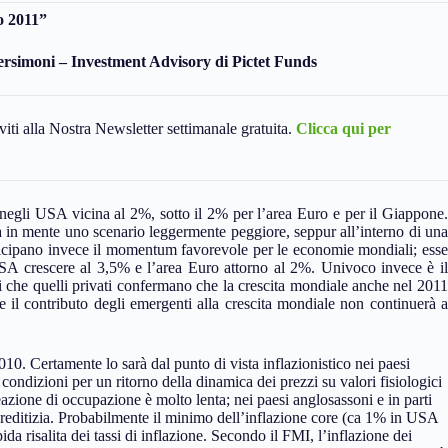
o 2011
”
ersimoni – Investment Advisory di Pictet Funds
viti alla Nostra Newsletter settimanale gratuita.
Clicca qui per
negli USA vicina al 2%, sotto il 2% per l’area Euro e per il Giappone.
a in mente uno scenario leggermente peggiore, seppur all’interno di una
ticipano invece il momentum favorevole per le economie mondiali; esse
 USA crescere al 3,5% e l’area Euro attorno al 2%. Univoco invece è il
ali che quelli privati confermano che la crescita mondiale anche nel 2011
e il contributo degli emergenti alla crescita mondiale non continuerà a
0. Certamente lo sarà dal punto di vista inflazionistico nei paesi
ondizioni per un ritorno della dinamica dei prezzi su valori fisiologici
zione di occupazione è molto lenta; nei paesi anglosassoni e in parti
reditizia. Probabilmente il minimo dell’inflazione core (ca 1% in USA
a risalita dei tassi di inflazione. Secondo il FMI, l’inflazione dei