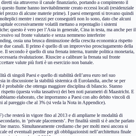
diretti sia attraverso il canale finanziario, portando a compimento il
di questo fiume hanno inevitabilmente creato eccessi locali (residenziale
 del prezzo di alcune materie prime). I paesi emergenti si trovano quindi
o molteplici mentre i mezzi per conseguirli non lo sono, dato che alcuni
i capitale eccessivamente volatili mettano a repentaglio i sistemi
iche; questo è vero per l’Asia in generale, Cina in testa, ma anche per il
cessivo sul fronte valutario e senza nemmeno interferire
landing, ossia una brusca diminuzione della crescita economica rispetto
amite due canali. Il primo è quello di un improvviso prosciugamento della
e. Il secondo è quello di una frenata interna, tramite politica monetaria,
ecessaria rivalutazione. Riuscire a calibrare la frenata sul fronte
ccettare valute più forti è un esercizio non banale.
ità di singoli Paesi e quello di stabilità dell’area euro nel suo
a in discussione la stabilità sistemica di Eurolandia, anche se per
ed è probabile che ottenga maggiore disciplina di bilancio. Stanno
rispetto (questa volta tassativo) dei ben noti parametri di Maastricht. E
 abbiamo elaborato, che imporranno a Paesi con alto debito vincoli di
icini al pareggio che al 3% (si veda la Nota in Appendice).
 che resterà in vigore fino al 2013 e di ampliarne le modalità di
secondario, in ‘private placements’. Per finalità simili si è anche parlato
 fine marzo. Simultaneamente crediamo che per molti mesi ancora si
scale ed eventuali perdite per gli obbligazionisti nell’architettura finale