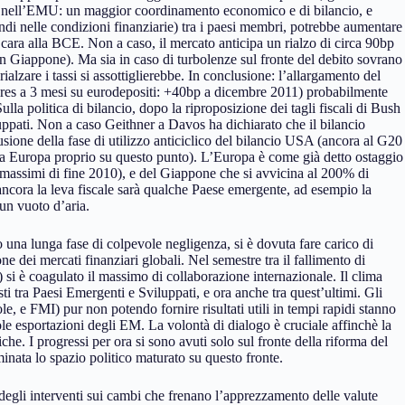
e nell’EMU: un maggior coordinamento economico e di bilancio, e
di nelle condizioni finanziarie) tra i paesi membri, potrebbe aumentare
to cara alla BCE. Non a caso, il mercato anticipa un rialzo di circa 90bp
n Giappone). Ma sia in caso di turbolenze sul fronte del debito sovrano
ialzare i tassi si assottiglierebbe. In conclusione: l’allargamento del
ures a 3 mesi su eurodepositi: +40bp a dicembre 2011) probabilmente
lla politica di bilancio, dopo la riproposizione dei tagli fiscali di Bush
ppati. Non a caso Geithner a Davos ha dichiarato che il bilancio
sione della fase di utilizzo anticiclico del bilancio USA (ancora al G20
ta Europa proprio su questo punto). L’Europa è come già detto ostaggio
i massimi di fine 2010), e del Giappone che si avvicina al 200% di
ancora la leva fiscale sarà qualche Paese emergente, ad esempio la
un vuoto d’aria.
una lunga fase di colpevole negligenza, si è dovuta fare carico di
one dei mercati finanziari globali. Nel semestre tra il fallimento di
si è coagulato il massimo di collaborazione internazionale. Il clima
ti tra Paesi Emergenti e Sviluppati, e ora anche tra quest’ultimi. Gli
e, e FMI) pur non potendo fornire risultati utili in tempi rapidi stanno
 sole esportazioni degli EM. La volontà di dialogo è cruciale affinchè la
he. I progressi per ora si sono avuti solo sul fronte della riforma del
minata lo spazio politico maturato su questo fronte.
degli interventi sui cambi che frenano l’apprezzamento delle valute