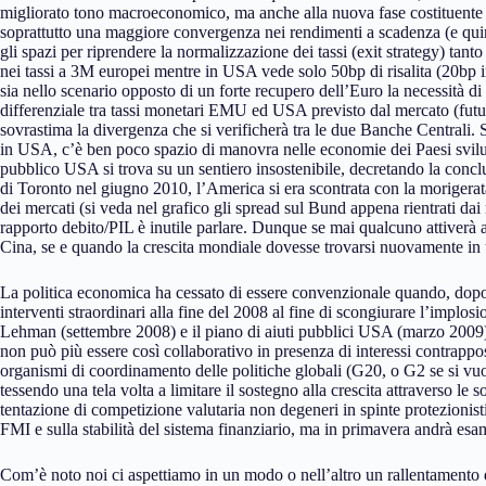
migliorato tono macroeconomico, ma anche alla nuova fase costituent
soprattutto una maggiore convergenza nei rendimenti a scadenza (e quin
gli spazi per riprendere la normalizzazione dei tassi (exit strategy) tan
nei tassi a 3M europei mentre in USA vede solo 50bp di risalita (20bp i
sia nello scenario opposto di un forte recupero dell’Euro la necessità di r
differenziale tra tassi monetari EMU ed USA previsto dal mercato (fut
sovrastima la divergenza che si verificherà tra le due Banche Centrali. Su
in USA, c’è ben poco spazio di manovra nelle economie dei Paesi svilu
pubblico USA si trova su un sentiero insostenibile, decretando la conclu
di Toronto nel giugno 2010, l’America si era scontrata con la morigera
dei mercati (si veda nel grafico gli spread sul Bund appena rientrati da
rapporto debito/PIL è inutile parlare. Dunque se mai qualcuno attiverà 
Cina, se e quando la crescita mondiale dovesse trovarsi nuovamente in 
La politica economica ha cessato di essere convenzionale quando, dopo 
interventi straordinari alla fine del 2008 al fine di scongiurare l’implosi
Lehman (settembre 2008) e il piano di aiuti pubblici USA (marzo 2009) 
non può più essere così collaborativo in presenza di interessi contrappos
organismi di coordinamento delle politiche globali (G20, o G2 se si vuol
tessendo una tela volta a limitare il sostegno alla crescita attraverso le
tentazione di competizione valutaria non degeneri in spinte protezionistic
FMI e sulla stabilità del sistema finanziario, ma in primavera andrà esa
Com’è noto noi ci aspettiamo in un modo o nell’altro un rallentamento 