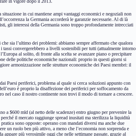
are in vigore dopo il 2013.
a situazione in cui mantiene ampi vantaggi economici e negoziali non
all’occorrenza la Germania accorderà le garanzie necessarie. Al di là
zisti, gli interessi della Germania sono troppo profondamente intrecciati
ti che sia l’ultimo dei problemi: abbiamo sempre affermato che qualora
tassi convergerebbero a livelli sostenibili per tutti (attualmente intorno
Europa al solito, di fronte alla scelta se avanzare piano o precipitare
ne delle politiche economiche nazionali: proprio in questi giorni si
giore armonizzazione nelle strutture economiche dei Paesi membri: il
o dai Paesi periferici, problema al quale si cerca soluzioni appunto con
dell’euro è proprio la disaffezione dei periferici per soffocamento da
tro nel caso il nostro continente non trovi il modo di tornare a crescere.
no a $600 mld (al netto delle scadenze) entro giugno per prevenire la
erché il mercato raggiunge spread inusitati ma sterilizza la liquidità
 e pratica sono opposte: operano con mandati diversi ma anche due
ere un ruolo ben più attivo, a meno che l’economia non sorprenda e
da appare più verosimile oggi che nelle settimane passate, grazie al