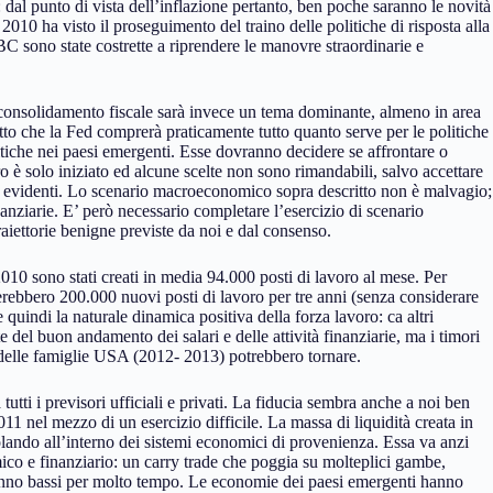
 dal punto di vista dell’inflazione pertanto, ben poche saranno le novità
 2010 ha visto il proseguimento del traino delle politiche di risposta alla
e BC sono state costrette a riprendere le manovre straordinarie e
l consolidamento fiscale sarà invece un tema dominante, almeno in area
 che la Fed comprerà praticamente tutto quanto serve per le politiche
litiche nei paesi emergenti. Esse dovranno decidere se affrontare o
o è solo iniziato ed alcune scelte non sono rimandabili, salvo accettare
à evidenti. Lo scenario macroeconomico sopra descritto non è malvagio;
nanziarie. E’ però necessario completare l’esercizio di scenario
raiettorie benigne previste da noi e dal consenso.
010 sono stati creati in media 94.000 posti di lavoro al mese. Per
rrerebbero 200.000 nuovi posti di lavoro per tre anni (senza considerare
quindi la naturale dinamica positiva della forza lavoro: ca altri
e del buon andamento dei salari e delle attività finanziarie, ma i timori
o delle famiglie USA (2012- 2013) potrebbero tornare.
tutti i previsori ufficiali e privati. La fiducia sembra anche a noi ben
1 nel mezzo di un esercizio difficile. La massa di liquidità creata in
colando all’interno dei sistemi economici di provenienza. Essa va anzi
mico e finanziario: un carry trade che poggia su molteplici gambe,
ranno bassi per molto tempo. Le economie dei paesi emergenti hanno