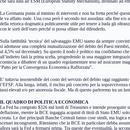
che sarà data all’ESM (European Stabiity Mechanism), destinato ad entr
La Germania punta al minimo di interventi e non ha fretta perché quest
le va affatto male. Una cosa però è secondo noi assodata: alla fine e/o 
della retorica dogmatica politicamente utile per tenere a bada gli oltran
con le sorti dell’euro perché si possa sfilare dal difenderlo.
Sulla fattibilità ‘tecnica’ del salvataggio EMU siamo da sempre convin
si adottasse una completa mutualizzazione del debito dei Paesi membri, i 
al 4,5% sul decennale). Su questo il nodo è politico ma confidiamo che l’
all’indietro farà la prima scelta, progredendo in una maggiore integrazio
comincia a dibattere di un quadro regolamentare teso ad assicurare mag
‘Patto per la Convergenza Economica Rafforzata”.
E’ tuttavia insostenibile del costo del servizio del debito oggi raggiunt
l’EFSF. Alla lunga, infatti, il rischio più concreto per la sopravvivenza 
tassi elevati e/o per anoressia fiscale. Ma di questo parleremo tra un lus
IL QUADRO DI POLITICA ECONOMICA
La Fed ha comprato $326 md lordi di Treasuries e intende proseguire si
deflazione, mentre la BCE ingaggia acquisti di titoli di Stato EMU solo p
creata. Le due principali Banche Centrali fanno cose simili, ma logica
scenari incongruenti. Riteniamo che la BCE in particolare debba assum
allora sarà la Fed a fermarsi prima. Tra queste due eventualità, la secon