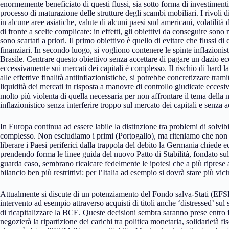
enormemente beneficiato di questi flussi, sia sotto forma di investimenti 
processo di maturazione delle strutture degli scambi mobiliari. I rivoli 
in alcune aree asiatiche, valute di alcuni paesi sud americani, volatilità
di fronte a scelte complicate: in effetti, gli obiettivi da conseguire son
sono scartati a priori. Il primo obiettivo è quello di evitare che flussi d
finanziari. In secondo luogo, si vogliono contenere le spinte inflazionist
Brasile. Centrare questo obiettivo senza accettare di pagare un dazio ec
eccessivamente sui mercati dei capitali è complesso. Il rischio di hard 
alle effettive finalità antiinflazionistiche, si potrebbe concretizzare tr
liquidità dei mercati in risposta a manovre di controllo giudicate eccesiv
molto più violenta di quella necessaria per non affrontare il tema della n
inflazionistico senza interferire troppo sul mercato dei capitali e senza a
In Europa continua ad essere labile la distinzione tra problemi di solvibil
complesso. Non escludiamo i primi (Portogallo), ma riteniamo che non si
liberare i Paesi periferici dalla trappola del debito la Germania chiede 
prendendo forma le linee guida del nuovo Patto di Stabilità, fondato sul 
guarda caso, sembrano ricalcare fedelmente le ipotesi che a più riprese
bilancio ben più restrittivi: per l’Italia ad esempio si dovrà stare più v
Attualmente si discute di un potenziamento del Fondo salva-Stati (EFSF)
intervento ad esempio attraverso acquisti di titoli anche ‘distressed’ sul 
di ricapitalizzare la BCE. Queste decisioni sembra saranno prese entro
negozierà la ripartizione dei carichi tra politica monetaria, solidarietà fi