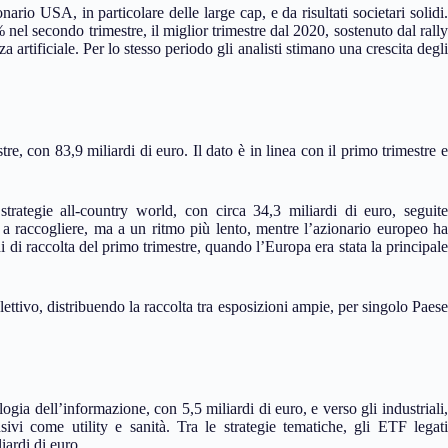
ario USA, in particolare delle large cap, e da risultati societari solidi.
el secondo trimestre, il miglior trimestre dal 2020, sostenuto dal rally
za artificiale. Per lo stesso periodo gli analisti stimano una crescita degli
tre, con 83,9 miliardi di euro. Il dato è in linea con il primo trimestre e
trategie all-country world, con circa 34,3 miliardi di euro, seguite
 raccogliere, ma a un ritmo più lento, mentre l’azionario europeo ha
rdi di raccolta del primo trimestre, quando l’Europa era stata la principale
ettivo, distribuendo la raccolta tra esposizioni ampie, per singolo Paese
logia dell’informazione, con 5,5 miliardi di euro, e verso gli industriali,
ivi come utility e sanità. Tra le strategie tematiche, gli ETF legati
iardi di euro.