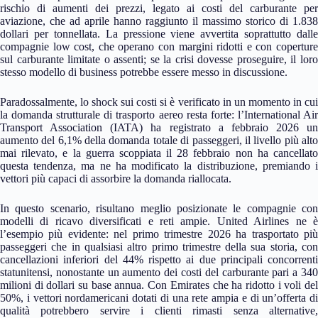
rischio di aumenti dei prezzi, legato ai costi del carburante per
aviazione, che ad aprile hanno raggiunto il massimo storico di 1.838
dollari per tonnellata. La pressione viene avvertita soprattutto dalle
compagnie low cost, che operano con margini ridotti e con coperture
sul carburante limitate o assenti; se la crisi dovesse proseguire, il loro
stesso modello di business potrebbe essere messo in discussione.
Paradossalmente, lo shock sui costi si è verificato in un momento in cui
la domanda strutturale di trasporto aereo resta forte: l’International Air
Transport Association (IATA) ha registrato a febbraio 2026 un
aumento del 6,1% della domanda totale di passeggeri, il livello più alto
mai rilevato, e la guerra scoppiata il 28 febbraio non ha cancellato
questa tendenza, ma ne ha modificato la distribuzione, premiando i
vettori più capaci di assorbire la domanda riallocata.
In questo scenario, risultano meglio posizionate le compagnie con
modelli di ricavo diversificati e reti ampie. United Airlines ne è
l’esempio più evidente: nel primo trimestre 2026 ha trasportato più
passeggeri che in qualsiasi altro primo trimestre della sua storia, con
cancellazioni inferiori del 44% rispetto ai due principali concorrenti
statunitensi, nonostante un aumento dei costi del carburante pari a 340
milioni di dollari su base annua. Con Emirates che ha ridotto i voli del
50%, i vettori nordamericani dotati di una rete ampia e di un’offerta di
qualità potrebbero servire i clienti rimasti senza alternative,